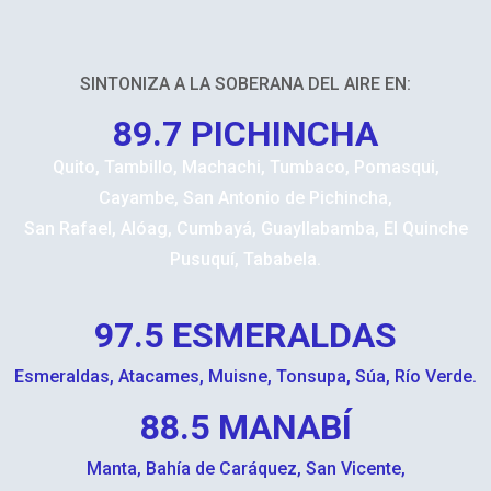
SINTONIZA A LA SOBERANA DEL AIRE EN:
89.7 PICHINCHA
Quito, Tambillo, Machachi, Tumbaco, Pomasqui,
Cayambe, San Antonio de Pichincha,
San Rafael, Alóag, Cumbayá, Guayllabamba, El Quinche
Pusuquí, Tababela.
97.5 ESMERALDAS
Esmeraldas, Atacames, Muisne, Tonsupa, Súa, Río Verde.
88.5 MANABÍ
Manta, Bahía de Caráquez, San Vicente,